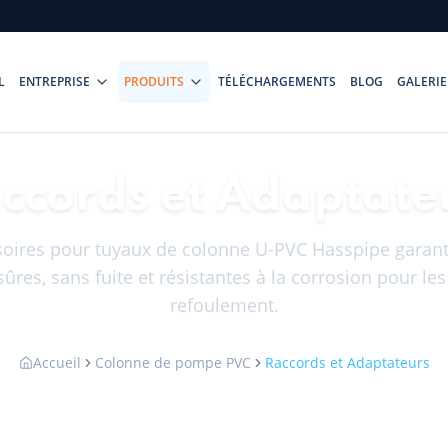
L
ENTREPRISE
PRODUITS
TÉLÉCHARGEMENTS
BLOG
GALERIE
ccords et Adaptate
soires pour tuyaux de colonne U-PVC Hasspipe garant
ûres, sans fuite et résistantes à la corrosion pour le
refoulement.
Accueil
Colonne de pompe PVC
Raccords et Adaptateurs