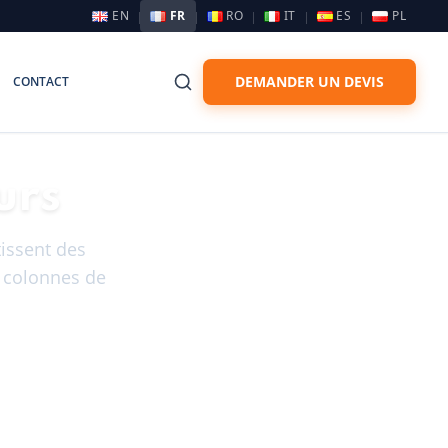
EN
FR
RO
IT
ES
PL
DEMANDER UN DEVIS
CONTACT
urs
issent des
s colonnes de