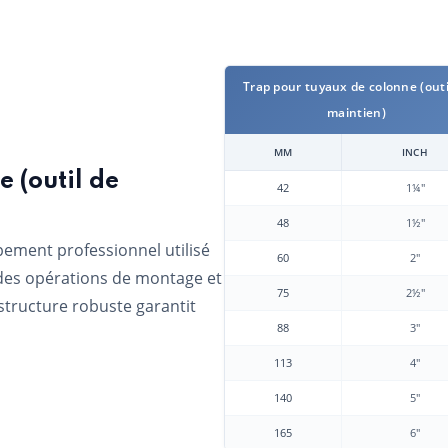
Trap pour tuyaux de colonne (outi
maintien)
MM
INCH
 (outil de
42
1¼"
48
1½"
pement professionnel utilisé
60
2"
 des opérations de montage et
75
2½"
structure robuste garantit
88
3"
113
4"
140
5"
165
6"