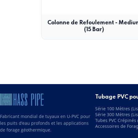
Colonne de Refoulement - Mediu
(15 Bar)
Tubage PVC po
Série 100 Mètres (Lis
Série 300 Mètres (Lis
Fabricant mondial de tuyaux en U-PVC pour
Tubes PVC Crépinés (
les puits d’eau profonds et les applications
Accessoires de Fora
de forage géothermique.