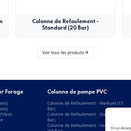
m
Colonne de Refoulement -
Standard (20 Bar)
Voir tous les produits
ur Forage
Colonne de pompe PVC
ses)
Colonne de Refoulement - Medium (15
ses)
Bar)
Filtre)
Colonne de Refoulement - Standard (20
ge
Bar)
Colonne de Refoulement - Haute Pression
En iyi deney
(27 Bar)