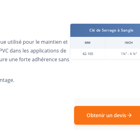
Clé de Serrage à Sangle
que utilisé pour le maintien et
MM
INCH
PVC dans les applications de
42-165
1¼" - 6 ¼"
ssure une forte adhérence sans
ontage.
Obtenir un devis