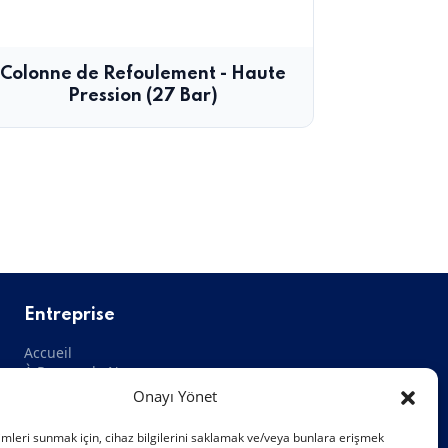
Colonne de Refoulement - Haute
Pression (27 Bar)
Entreprise
Accueil
À Propos de Nous
Blog
Onayı Yönet
Contact
imleri sunmak için, cihaz bilgilerini saklamak ve/veya bunlara erişmek