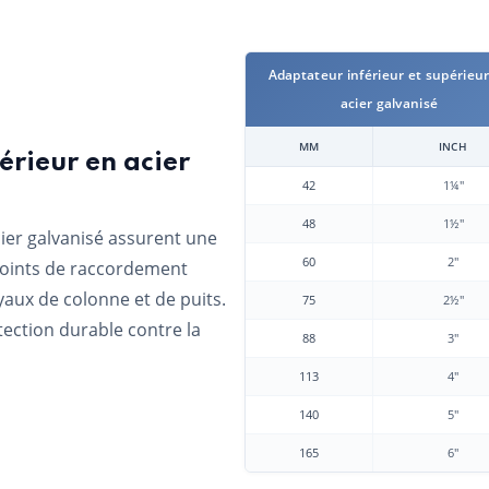
Adaptateur inférieur et supérieu
acier galvanisé
MM
INCH
érieur en acier
42
1¼"
48
1½"
cier galvanisé assurent une
60
2"
points de raccordement
yaux de colonne et de puits.
75
2½"
ection durable contre la
88
3"
113
4"
140
5"
165
6"