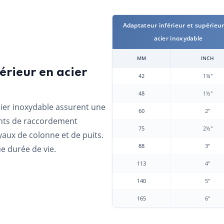
Adaptateur inférieur et supérieu
acier inoxydable
MM
INCH
érieur en acier
42
1¼"
48
1½"
cier inoxydable assurent une
60
2"
ints de raccordement
75
2½"
yaux de colonne et de puits.
88
3"
e durée de vie.
113
4"
140
5"
165
6"