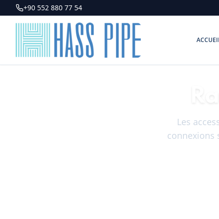
+90 552 880 77 54
ACCUEI
Ra
Les acces
connexions s