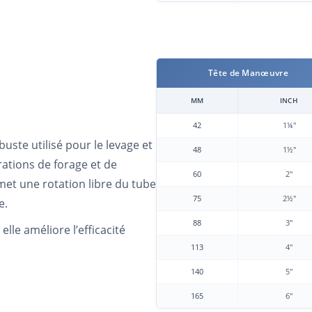
Tête de Manœuvre
MM
INCH
42
1¼"
ste utilisé pour le levage et
48
1½"
rations de forage et de
60
2"
met une rotation libre du tube
75
2½"
e.
88
3"
lle améliore l’efficacité
113
4"
140
5"
165
6"