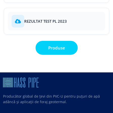
REZULTAT TEST PL 2023
Produse
Producător global de țevi din PVC-U pentru puțuri de apă
adâncă și aplicații de foraj geotermal.