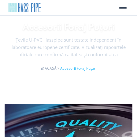
Accesorii Foraj Puțuri
Țevile U-PVC Hasspipe sunt testate independent în
laboratoare europene certificate. Vizualizați rapoartele
oficiale care confirmă calitatea și conformitatea.
ACASĂ
Accesorii Foraj Puțuri