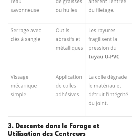
l’eau
de graisses
altèrent l’entrée
savonneuse
ou huiles
du filetage.
Serrage avec
Outils
Les rayures
clés à sangle
abrasifs et
fragilisent la
métalliques
pression du
tuyau U-PVC
.
Vissage
Application
La colle dégrade
mécanique
de colles
le matériau et
simple
adhésives
détruit l’intégrité
du joint.
3. Descente dans le Forage et
Utilisation des Centreurs